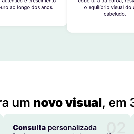
 autêntico e crescimento
cobertura da coroa, res
uro ao longo dos anos.
o equilíbrio visual do
cabeludo.
Implante Capilar Preço em Cerro Grande do Sul – RS
ra um
novo visual
, em 
02
Consulta
personalizada