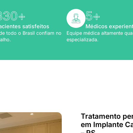
330
+
5
+
acientes satisfeitos
Médicos experien
de todo o Brasil confiam no
Equipe médica altamente qual
alho.
especializada.
Bem-vindo a Refio!
ia em
implante capilar
Tratamento pe
em Implante Ca
– RS