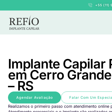
+55 (11)
Implante Capilar
em Cerro Grande
– RS
Agendar Avaliação
Falar Com Um Especia
Realizamos o primeiro passo com atendimento online p
Atendimento presenciais e o Implante são realizados 