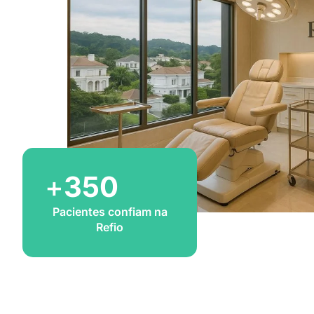
+
350
Pacientes confiam na
Refio