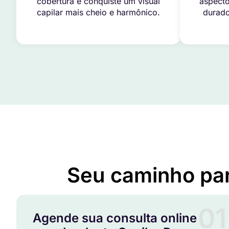
cobertura e conquiste um visual
aspecto
capilar mais cheio e harmônico.
durado
Seu caminho pa
01
Agende sua consulta online