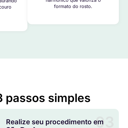
harmônico que valoriza o
taurando
formato do rosto.
 couro
3 passos simples
03
Realize seu procedimento em