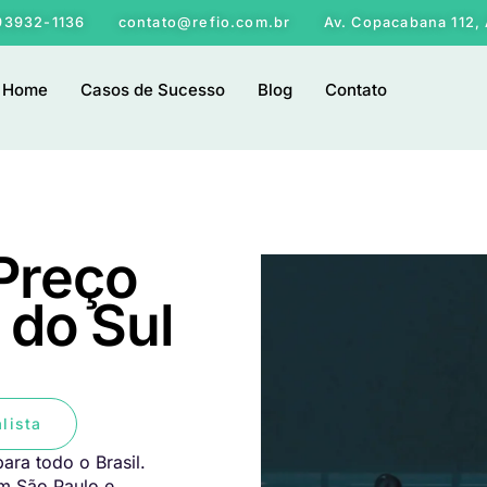
 93932-1136
contato@refio.com.br
Av. Copacabana 112, 
Home
Casos de Sucesso
Blog
Contato
 Preço
 do Sul
lista
ara todo o Brasil.
em São Paulo e