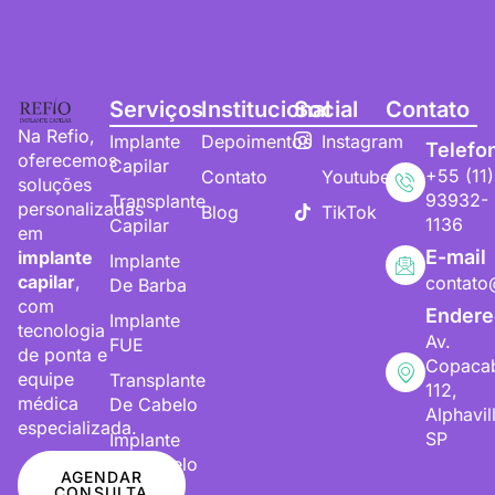
Serviços
Institucional
Social
Contato
Na Refio,
Implante
Depoimentos
Instagram
Telefo
oferecemos
Capilar
+55 (11)
Contato
Youtube
soluções
93932-
Transplante
personalizadas
Blog
TikTok
1136
Capilar
em
E-mail
implante
Implante
capilar
,
contato
De Barba
com
Endere
Implante
tecnologia
Av.
FUE
de ponta e
Copaca
equipe
Transplante
112,
médica
De Cabelo
Alphavil
especializada.
SP
Implante
De Cabelo
AGENDAR
CONSULTA