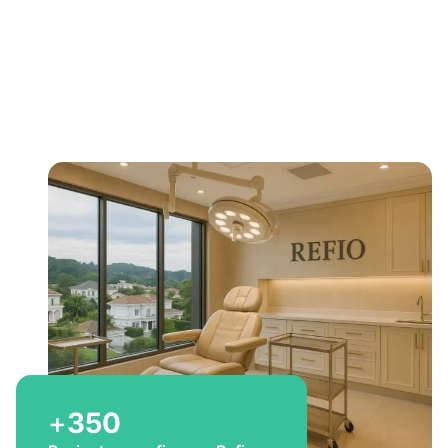
Bem-vindo a Refio!
Excelência em
implante
capilar
para você
+
350