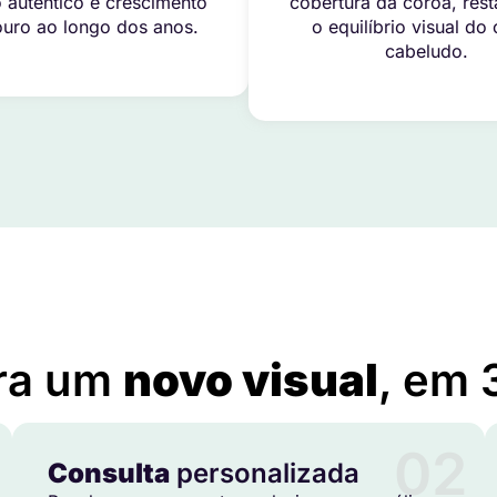
 autêntico e crescimento
cobertura da coroa, res
uro ao longo dos anos.
o equilíbrio visual do
cabeludo.
Implante Capilar Preço em Malhada dos Bois – SE
ra um
novo visual
, em 
02
Consulta
personalizada