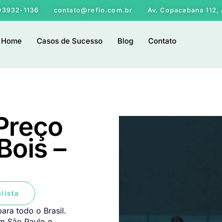
 93932-1136
contato@refio.com.br
Av. Copacabana 112, 
Home
Casos de Sucesso
Blog
Contato
 Preço
Bois –
lista
ara todo o Brasil.
em São Paulo e