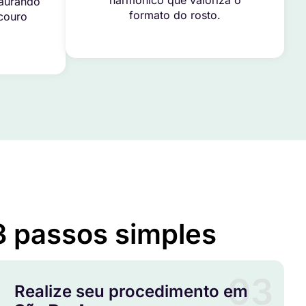
harmônico que valoriza o
taurando
formato do rosto.
 couro
3 passos simples
03
Realize seu procedimento em