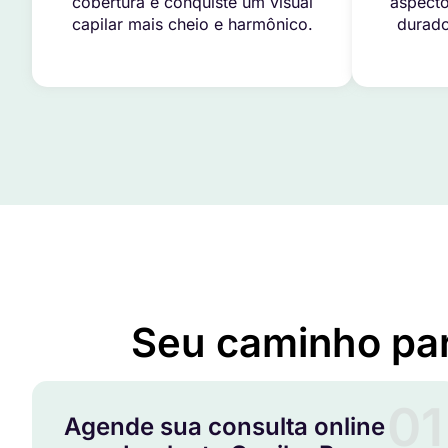
cobertura e conquiste um visual
aspecto
capilar mais cheio e harmônico.
durado
Seu caminho pa
01
Agende sua consulta online