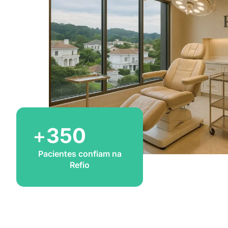
+
350
Pacientes confiam na
Refio