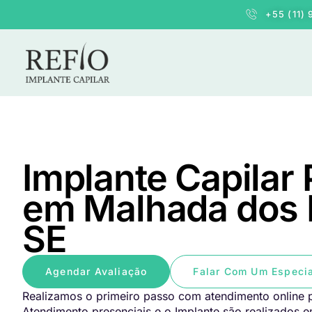
+55 (11)
Implante Capilar
em Malhada dos 
SE
Agendar Avaliação
Falar Com Um Especia
Realizamos o primeiro passo com atendimento online p
Atendimento presenciais e o Implante são realizados 