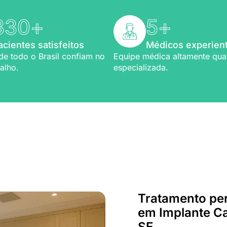
330
+
5
+
acientes satisfeitos
Médicos experien
de todo o Brasil confiam no
Equipe médica altamente qual
alho.
especializada.
Bem-vindo a Refio!
ia em
implante capilar
Tratamento pe
em Implante Ca
SE