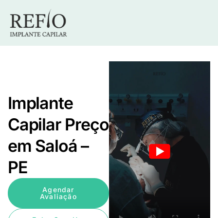
Implante
Capilar Preço
em Saloá –
PE
Agendar
Avaliação