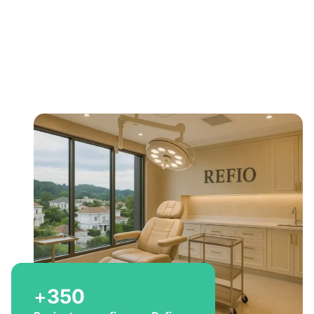
Bem-vindo a Refio!
Excelência em
implante
capilar
para você
+
350