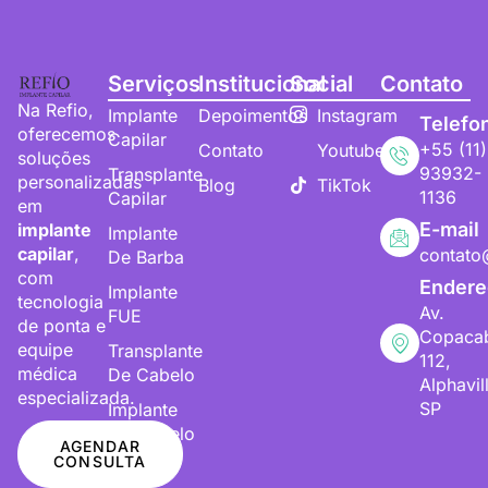
Serviços
Institucional
Social
Contato
Na Refio,
Implante
Depoimentos
Instagram
Telefo
oferecemos
Capilar
+55 (11)
Contato
Youtube
soluções
93932-
Transplante
personalizadas
Blog
TikTok
1136
Capilar
em
E-mail
implante
Implante
capilar
,
contato
De Barba
com
Endere
Implante
tecnologia
Av.
FUE
de ponta e
Copaca
equipe
Transplante
112,
médica
De Cabelo
Alphavil
especializada.
SP
Implante
De Cabelo
AGENDAR
CONSULTA