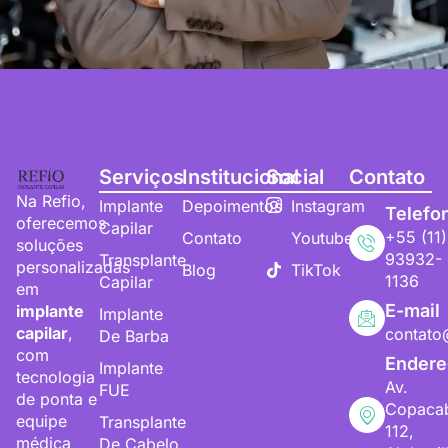
Serviços
Institucional
Social
Contato
Na Refio,
Implante
Depoimentos
Instagram
Telefo
oferecemos
Capilar
+55 (11)
Contato
Youtube
soluções
93932-
Transplante
personalizadas
Blog
TikTok
1136
Capilar
em
E-mail
implante
Implante
capilar
,
contato
De Barba
com
Endere
Implante
tecnologia
Av.
FUE
de ponta e
Copaca
equipe
Transplante
112,
médica
De Cabelo