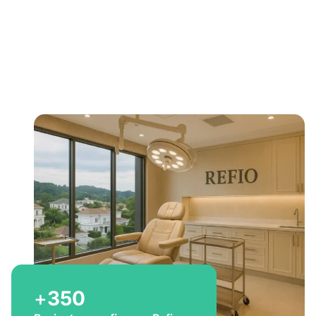
Bem-vindo a Refio!
Excelência em
implante
capilar
para você
+
350