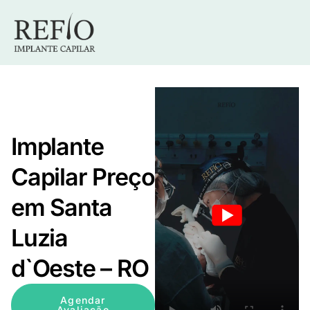
Implante
Capilar Preço
em Santa
Luzia
d`Oeste – RO
Agendar
Avaliação