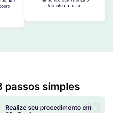
harmônico que valoriza o
taurando
formato do rosto.
 couro
3 passos simples
03
Realize seu procedimento em