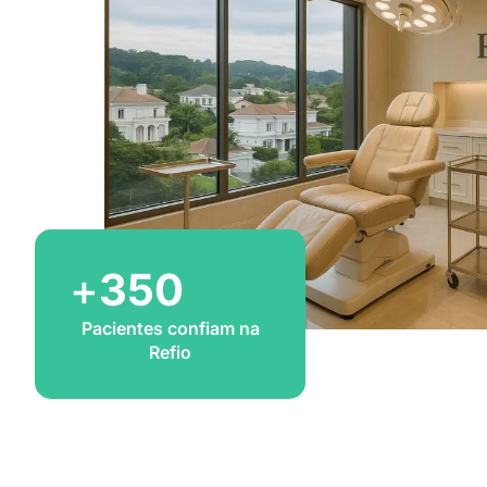
+
350
Pacientes confiam na
Refio