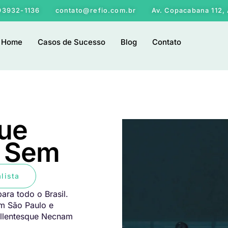
 93932-1136
contato@refio.com.br
Av. Copacabana 112, 
Home
Casos de Sucesso
Blog
Contato
ue
 Sem
lista
ara todo o Brasil.
em São Paulo e
ellentesque Necnam