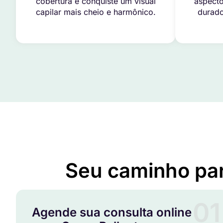
cobertura e conquiste um visual
aspecto
capilar mais cheio e harmônico.
durado
Seu caminho pa
01
Agende sua consulta online