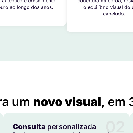
 autêntico e crescimento
cobertura da coroa, res
uro ao longo dos anos.
o equilíbrio visual do
cabeludo.
Quam Pellentesque Necnam Aliquam Sem
ra um
novo visual
, em 
02
Consulta
personalizada