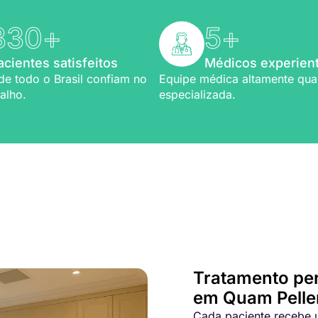
330
+
5
+
acientes satisfeitos
Médicos experien
de todo o Brasil confiam no
Equipe médica altamente qual
alho.
especializada.
Bem-vindo a Refio!
ia em
implante capilar
Tratamento pe
em Quam Pelle
Cada paciente recebe u