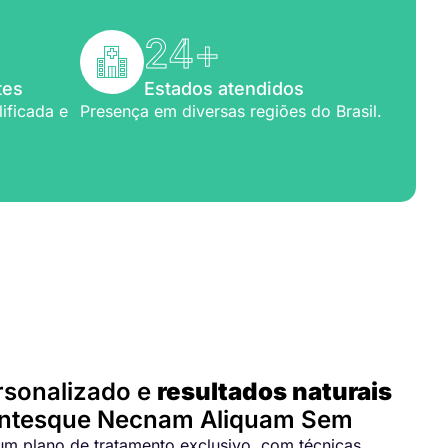
24
+
tes
Estados atendidos
ificada e
Presença em diversas regiões do Brasil.
para você
rsonalizado e
resultados naturais
ntesque Necnam Aliquam Sem
m plano de tratamento exclusivo, com técnicas