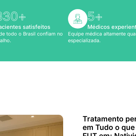
330
+
5
+
acientes satisfeitos
Médicos experien
de todo o Brasil confiam no
Equipe médica altamente qual
alho.
especializada.
Bem-vindo a Refio!
ia em
implante capilar
Tratamento pe
em Tudo o que 
FUT em: Nativi