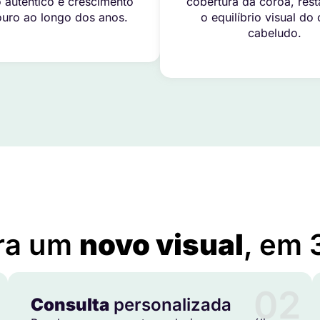
 autêntico e crescimento
cobertura da coroa, res
uro ao longo dos anos.
o equilíbrio visual do
cabeludo.
e você precisa saber sobre a técnica FUT em: Natividade da 
ra um
novo visual
, em 
02
Consulta
personalizada