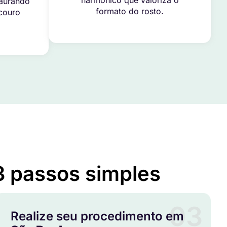
harmônico que valoriza o
taurando
formato do rosto.
 couro
Serra – SP
3 passos simples
03
Realize seu procedimento em