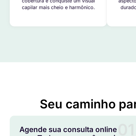
cobertura e conquiste um visual
aspecto
capilar mais cheio e harmônico.
durado
Tudo o qu
Seu caminho pa
01
Agende sua consulta online