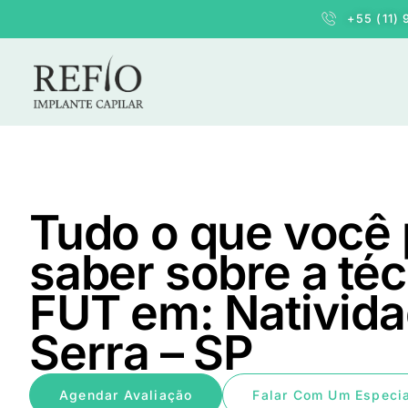
+55 (11)
Tudo o que você 
saber sobre a té
FUT em: Nativida
Serra – SP
Agendar Avaliação
Falar Com Um Especia