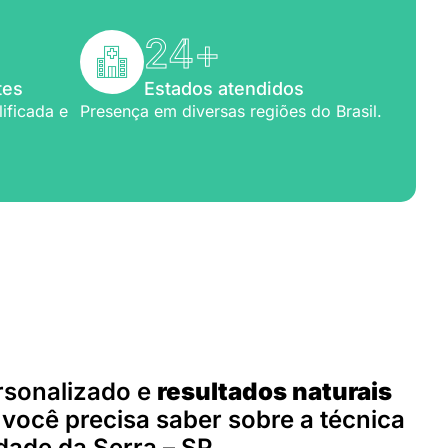
24
+
tes
Estados atendidos
ificada e
Presença em diversas regiões do Brasil.
para você
rsonalizado e
resultados naturais
você precisa saber sobre a técnica
dade da Serra – SP