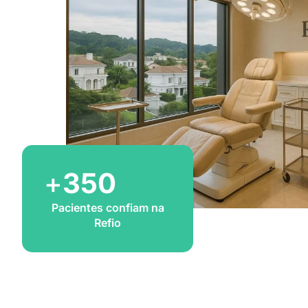
+
350
Pacientes confiam na
Refio