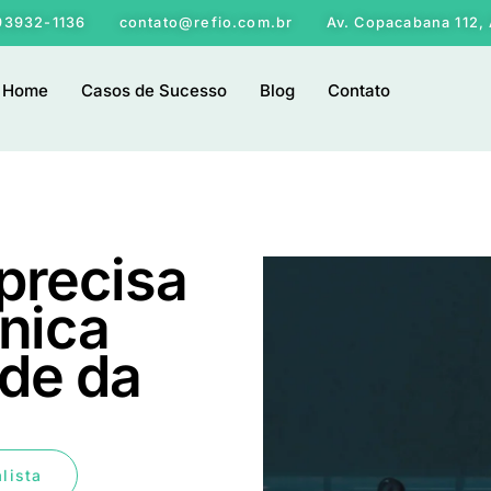
 93932-1136
contato@refio.com.br
Av. Copacabana 112, 
Home
Casos de Sucesso
Blog
Contato
precisa
cnica
de da
lista