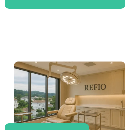
Bem-vindo a Refio!
Excelência em
implante
capilar
para você