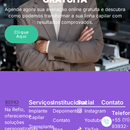
Agende agora sua avaliação online gratuita e descubra
como podemos transformar a sua linha capilar com
resultados comprovados.
Clique
Aqui
Serviços
Institucional
Social
Contato
Na Refio,
Implante
Depoimentos
Instagram
Telefo
oferecemos
Capilar
+55 (11)
Contato
Youtube
soluções
93932-
Transplante
personalizadas
Blog
TikTok