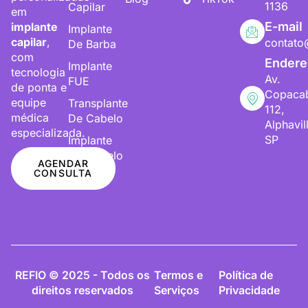
1136
Capilar
em
E-mail
implante
Implante
capilar
,
contato
De Barba
com
Endere
Implante
tecnologia
Av.
FUE
de ponta e
Copaca
equipe
Transplante
112,
médica
De Cabelo
Alphavil
especializada.
SP
Implante
De Cabelo
AGENDAR
CONSULTA
REFIO © 2025 - Todos os
Termos e
Política de
direitos reservados
Serviços
Privacidade